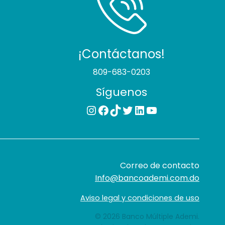
¡Contáctanos!
809-683-0203
Síguenos
Instagram
Facebook
TikTok
Twitter
LinkedIn
YouTube
Correo de contacto
Info@bancoademi.com.do
Aviso legal y condiciones de uso
© 2026 Banco Múltiple Ademi.