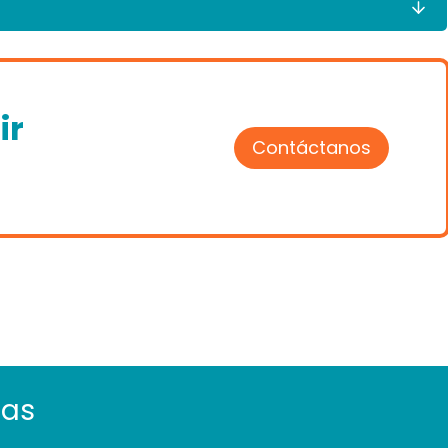
ir
Contáctanos
tas