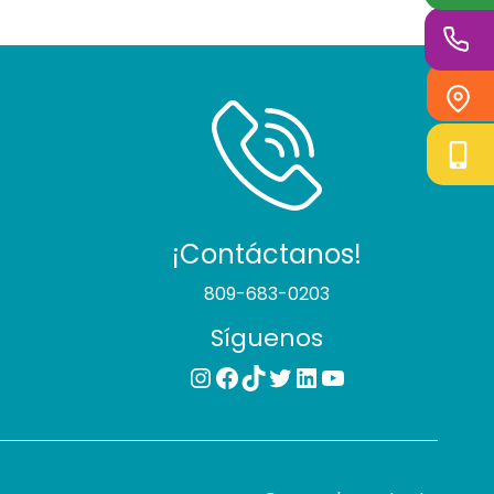
¡Contáctanos!
809-683-0203
Síguenos
Instagram
Facebook
TikTok
Twitter
LinkedIn
YouTube