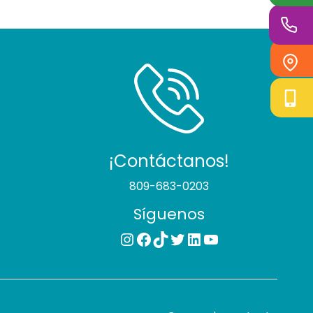
¡Contáctanos!
809-683-0203
Síguenos
Instagram
Facebook
TikTok
Twitter
LinkedIn
YouTube